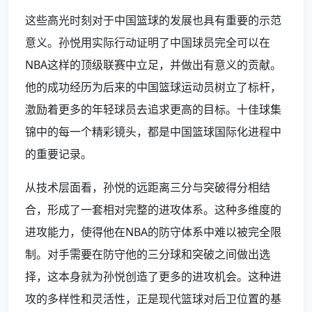
这些高光时刻对于中国篮球的发展也具有重要的示范
意义。孙悦用实际行动证明了中国球员完全可以在
NBA这样的顶级联赛中立足，并做出有意义的贡献。
他的成功经历为后来的中国篮球运动员树立了标杆，
激励着更多的年轻球员去追求更高的目标。十佳球集
锦中的每一个精彩镜头，都是中国篮球国际化进程中
的重要记录。
从技术层面看，孙悦的远距离三分与突破得分相结
合，形成了一套相对完整的进攻体系。这种多维度的
进攻能力，使得他在NBA的防守体系中难以被完全限
制。对手需要在防守他的三分球和突破之间做出选
择，这本身就为孙悦创造了更多的进攻机会。这种进
攻的多样性和灵活性，正是现代篮球对后卫位置的基