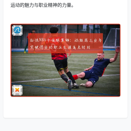
运动的魅力与职业精神的力量。