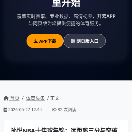
里开始
覆盖实时赛事、专业数据、高清视频，
开云APP
与网页版为您提供便捷的体育服务。
APP下载
网页版入口
首页
/
体育头条
/ 正文
2026-05-27 12:44
32 次阅读
孙悦NBA十佳球集锦：远距离三分与突破