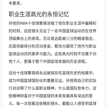
本要求。
职业生涯高光的永恒记忆
孙悦的NBA十佳球集锦浓缩了他在职业生涯中最精彩
的时刻，这些镜头见证了一名中国篮球运动员在世界
顶级舞台上的表现。无论是远距离三分的精准狙击，
还是突破得分的灵动身姿，都充分展现了他作为职业
篮球运动员的素养与能力。这些高光时刻不仅属于孙
悦个人，更属于整个中国篮球发展的历史进程。
这份十佳球集锦将永远被保存在篮球历史的档案中，
成为中国篮球国际化的重要见证。孙悦用自己的实际
行动诠释了什么是职业精神，什么是国际竞争力，这
些精神财富对于中国篮球的未来发展具有深远的意
义。每一次观看这些精彩镜头，都能让人感受到篮球