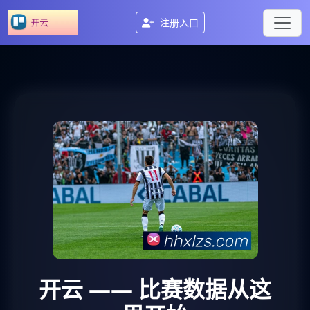
注册入口
开云
—— 比赛数据从这