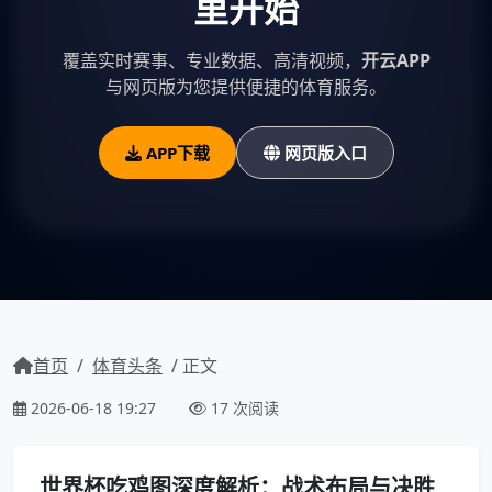
里开始
覆盖实时赛事、专业数据、高清视频，
开云APP
与网页版为您提供便捷的体育服务。
APP下载
网页版入口
首页
/
体育头条
/ 正文
2026-06-18 19:27
17 次阅读
世界杯吃鸡图深度解析：战术布局与决胜