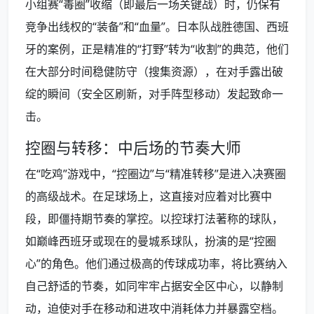
小组赛“毒圈”收缩（即最后一场关键战）时，仍保有
竞争出线权的“装备”和“血量”。日本队战胜德国、西班
牙的案例，正是精准的“打野”转为“收割”的典范，他们
在大部分时间稳健防守（搜集资源），在对手露出破
绽的瞬间（安全区刷新，对手阵型移动）发起致命一
击。
控圈与转移：中后场的节奏大师
在“吃鸡”游戏中，“控圈边”与“精准转移”是进入决赛圈
的高级战术。在足球场上，这直接对应着对比赛中
段，即僵持期节奏的掌控。以控球打法著称的球队，
如巅峰西班牙或现在的曼城系球队，扮演的是“控圈
心”的角色。他们通过极高的传球成功率，将比赛纳入
自己舒适的节奏，如同牢牢占据安全区中心，以静制
动，迫使对手在移动和进攻中消耗体力并暴露空档。