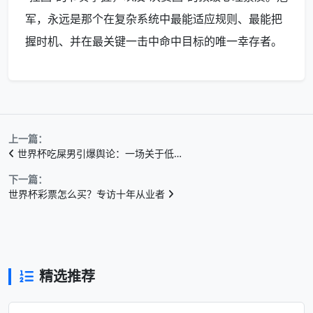
军，永远是那个在复杂系统中最能适应规则、最能把
握时机、并在最关键一击中命中目标的唯一幸存者。
上一篇：
世界杯吃屎男引爆舆论：一场关于低…
下一篇：
世界杯彩票怎么买？专访十年从业者
精选推荐