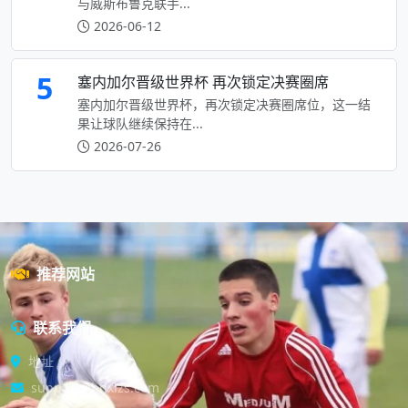
与威斯布鲁克联手...
2026-06-12
5
塞内加尔晋级世界杯 再次锁定决赛圈席
塞内加尔晋级世界杯，再次锁定决赛圈席位，这一结
果让球队继续保持在...
2026-07-26
推荐网站
联系我们
地址
support@hhxlzs.com