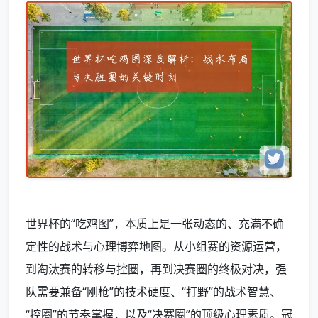
世界杯的“吃鸡图”，本质上是一张动态的、充满不确
定性的战术与心理博弈地图。从小组赛的资源运营，
到淘汰赛的转移与控圈，再到决赛圈的终极对决，强
队需要兼备“刚枪”的技术硬度、“打野”的战术智慧、
“控圈”的节奏掌握，以及“决赛圈”的顶级心理素质。冠