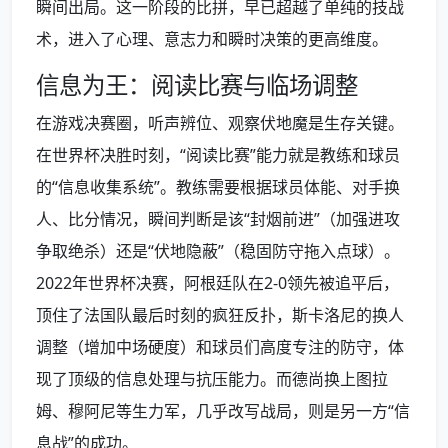
瞬间出局。这一阶段的比拼，早已超越了单纯的技战
术，进入了心理、意志力和瞬时决策的更高维度。
信息为王：阅读比赛与临场调整
在游戏决赛圈，听声辨位、观察伏地魔是生存关键。
在世界杯决胜时刻，“阅读比赛”能力就是教练和球员
的“信息收集系统”。教练需要根据球员体能、对手换
人、比分情况，瞬间判断是该“封烟前进”（加强进攻
争取绝杀）还是“伏地隐蔽”（稳固防守拖入点球）。
2022年世界杯决赛，阿根廷队在2-0领先被追平后，
顶住了法国队最后时刻的疯狂反扑，斯卡洛尼的换人
调整（增加中场硬度）和球员们高度专注的防守，体
现了顶级的信息处理与抗压能力。而德尚换上图拉
姆、穆阿尼等生力军，几乎改写战局，则是另一方“信
息战”的成功。