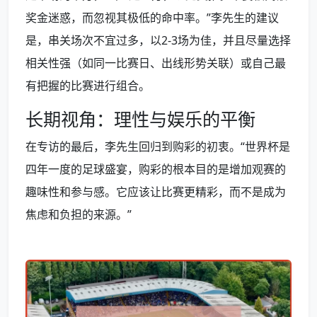
奖金迷惑，而忽视其极低的命中率。”李先生的建议
是，串关场次不宜过多，以2-3场为佳，并且尽量选择
相关性强（如同一比赛日、出线形势关联）或自己最
有把握的比赛进行组合。
长期视角：理性与娱乐的平衡
在专访的最后，李先生回归到购彩的初衷。“世界杯是
四年一度的足球盛宴，购彩的根本目的是增加观赛的
趣味性和参与感。它应该让比赛更精彩，而不是成为
焦虑和负担的来源。”