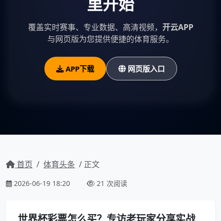
里开始
覆盖实时赛事、专业数据、高清视频，
开云APP
与网页版为您提供便捷的体育服务。
APP下载
网页版入口
首页
/
体育头条
/ 正文
2026-06-19 18:20
21 次阅读
世界杯彩票怎么买？专访老玩家分享实战