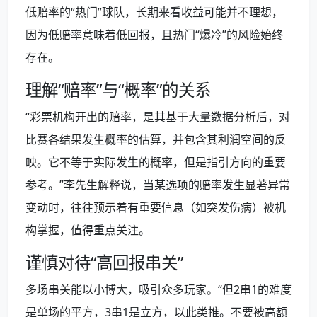
低赔率的“热门”球队，长期来看收益可能并不理想，
因为低赔率意味着低回报，且热门“爆冷”的风险始终
存在。
理解“赔率”与“概率”的关系
“彩票机构开出的赔率，是其基于大量数据分析后，对
比赛各结果发生概率的估算，并包含其利润空间的反
映。它不等于实际发生的概率，但是指引方向的重要
参考。”李先生解释说，当某选项的赔率发生显著异常
变动时，往往预示着有重要信息（如突发伤病）被机
构掌握，值得重点关注。
谨慎对待“高回报串关”
多场串关能以小博大，吸引众多玩家。“但2串1的难度
是单场的平方，3串1是立方，以此类推。不要被高额