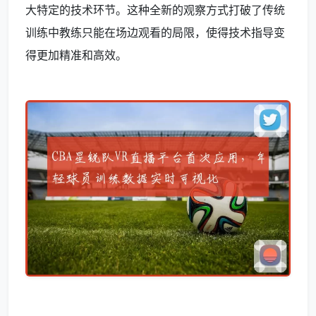
大特定的技术环节。这种全新的观察方式打破了传统
训练中教练只能在场边观看的局限，使得技术指导变
得更加精准和高效。