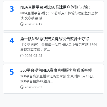
3
NBA直播平台对比66看球用户体验与功能
NBA直播平台对比：66看球用户体验与功能差异全解
读 文章摘要 随...
2026-07-12
4
勇士队NBA总决赛关键战役击败骑士夺得
【文章摘要】 金州勇士队在NBA总决赛第五场决战中
展现冠军底蕴，客...
2026-05-25
5
360平台提供NBA赛事直播服务詹姆斯率领
360平台高清直播见证历史时刻 北京时间5月13日，
360平台独家4K超清...
2026-06-03