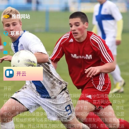
推荐网站
联系我们
地址
support@hhxlzs.com
开云
开云体育官方网站【kaiyun。com】官网网页版app在线登录入口，
官方平台客服24小时在线为您服务！【综合体育、官方网站、娱乐平
台、首页注册、最新网址、官网入口、app下载、全站客户端、游戏
中心、手机网页版登录等】开云体育官方网站独特的社区功能，让您
可以轻松组织和参加各类线下体育活动。不论是朋友间的友谊赛还是
正式的比赛，开云体育官方网站都能提供平台和支持，帮助您实现运