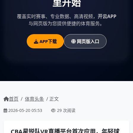
里开始
覆盖实时赛事、专业数据、高清视频，
开云APP
与网页版为您提供便捷的体育服务。
APP下载
网页版入口
首页
/
体育头条
/ 正文
2026-05-20 05:53
29 次阅读
CBA星锐队VR直播平台首次应用，年轻球