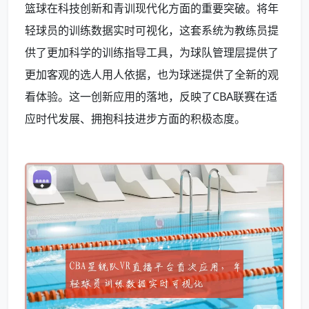
篮球在科技创新和青训现代化方面的重要突破。将年
轻球员的训练数据实时可视化，这套系统为教练员提
供了更加科学的训练指导工具，为球队管理层提供了
更加客观的选人用人依据，也为球迷提供了全新的观
看体验。这一创新应用的落地，反映了CBA联赛在适
应时代发展、拥抱科技进步方面的积极态度。