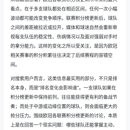
看点，在于多支球队都处在相近区间，任何一次小幅
波动都可能改变竞争顺序。联赛积分榜更新后，球队
之间的差距被拉近或拉开，媒体和球迷自然会重新审
视每支队伍的稳定性、伤病情况以及面对强弱对手时
的拿分能力。这样的变化之所以受关注，是因为欧冠
相关赛事的积分积累往往决定了后续赛程的容错空
间。
对搜索用户而言，这类信息最实用的部分，不只是排
名本身，而是“排名变化会影响谁”。一支球队如果在
积分榜更新中保持前列，往往能获得更有利的备战节
奏；而处于中游或边缘位置的球队，则会面临更大的
抢分压力。围绕欧冠各联赛积分榜更新的讨论，本质
上是在回答一个现实问题：哪些球队还能掌握主动，