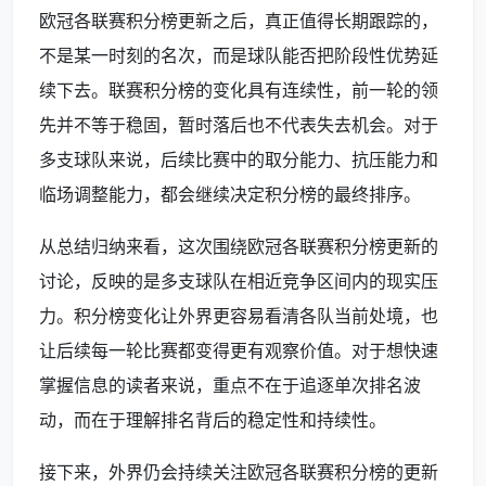
欧冠各联赛积分榜更新之后，真正值得长期跟踪的，
不是某一时刻的名次，而是球队能否把阶段性优势延
续下去。联赛积分榜的变化具有连续性，前一轮的领
先并不等于稳固，暂时落后也不代表失去机会。对于
多支球队来说，后续比赛中的取分能力、抗压能力和
临场调整能力，都会继续决定积分榜的最终排序。
从总结归纳来看，这次围绕欧冠各联赛积分榜更新的
讨论，反映的是多支球队在相近竞争区间内的现实压
力。积分榜变化让外界更容易看清各队当前处境，也
让后续每一轮比赛都变得更有观察价值。对于想快速
掌握信息的读者来说，重点不在于追逐单次排名波
动，而在于理解排名背后的稳定性和持续性。
接下来，外界仍会持续关注欧冠各联赛积分榜的更新