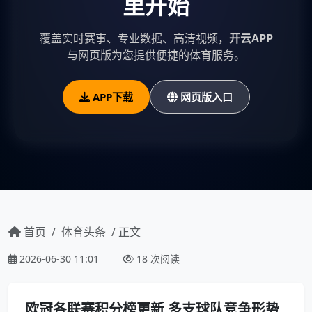
里开始
覆盖实时赛事、专业数据、高清视频，
开云APP
与网页版为您提供便捷的体育服务。
APP下载
网页版入口
首页
/
体育头条
/ 正文
2026-06-30 11:01
18 次阅读
欧冠各联赛积分榜更新 多支球队竞争形势