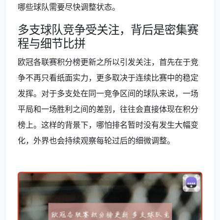
哪些球队需要尽快调整状态。
多支球队竞争受关注，背后是密集赛
程与细节比拼
欧冠各联赛积分榜更新之所以引发关注，首先在于竞
争不再只看纸面实力，更多取决于连续比赛中的稳定
发挥。对于多支处在同一竞争区间的球队来说，一场
平局和一场胜利之间的差别，往往会直接体现在积分
榜上。这样的背景下，哪怕排名暂时没有发生大幅变
化，外界也会持续观察每轮过后的细微调整。