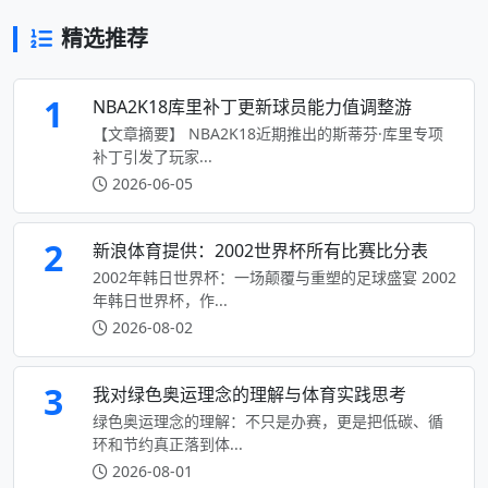
精选推荐
1
NBA2K18库里补丁更新球员能力值调整游
【文章摘要】 NBA2K18近期推出的斯蒂芬·库里专项
补丁引发了玩家...
2026-06-05
2
新浪体育提供：2002世界杯所有比赛比分表
2002年韩日世界杯：一场颠覆与重塑的足球盛宴 2002
年韩日世界杯，作...
2026-08-02
3
我对绿色奥运理念的理解与体育实践思考
绿色奥运理念的理解：不只是办赛，更是把低碳、循
环和节约真正落到体...
2026-08-01