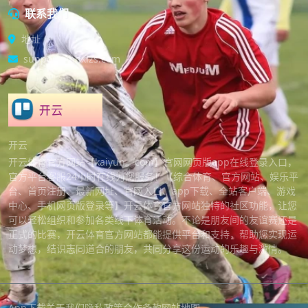
联系我们
地址
support@hhxlzs.com
开云
开云体育官方网站【kaiyun。com】官网网页版app在线登录入口，
官方平台客服24小时在线为您服务！【综合体育、官方网站、娱乐平
台、首页注册、最新网址、官网入口、app下载、全站客户端、游戏
中心、手机网页版登录等】开云体育官方网站独特的社区功能，让您
可以轻松组织和参加各类线下体育活动。不论是朋友间的友谊赛还是
正式的比赛，开云体育官方网站都能提供平台和支持，帮助您实现运
动梦想，结识志同道合的朋友，共同分享这份运动的乐趣与激情。
App下载
关于我们
隐私政策
合作条款
网站地图