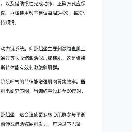
伸，以及借助惯性完成动作。正确方式应保
收缩。器械使用频率建议每周3-4次，每次训
保持顺滑。
成动力链系统。仰卧起坐主要刺激腹直肌上
作通过等长收缩激活深层腹横肌，这是维持
罗斯转体能有效刺激腹斜肌群。
心阶段呼气的节律能增强肌肉募集效率。器
肌电研究表明，当训练凳倾斜至60度时，
仰卧起坐，这会迫使更多核心肌群参与平衡
度前伸或借助髋屈肌发力，可通过下巴微