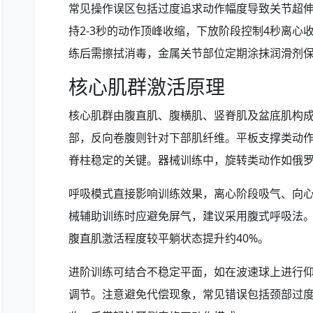
常见操作误区包括过度追求动作幅度导致关节超
持2-3秒的动作顶峰收缩，下放阶段控制4秒离心
练后需擦拭消毒，金属关节部位定期涂抹润滑剂
核心肌群激活原理
核心肌群由腹直肌、腹横肌、竖脊肌及盆底肌构
部，反向卷腹则针对下部肌纤维。平板支撑类动
脊柱稳定的关键。器械训练中，旋转类动作如俄
呼吸模式直接影响训练效果，离心阶段吸气、向
械辅助训练时应避免屏气，建议采用腹式呼吸法。
腹直肌激活程度较平躺状态提升约40%。
进阶训练可结合不稳定平面，如在波速球上进行
调节。注意避免代偿现象，常见错误包括颈部过