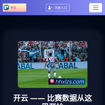
注册入口
开云
—— 比赛数据从这