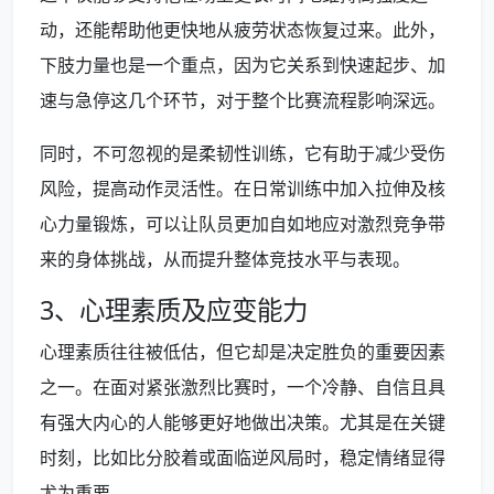
动，还能帮助他更快地从疲劳状态恢复过来。此外，
下肢力量也是一个重点，因为它关系到快速起步、加
速与急停这几个环节，对于整个比赛流程影响深远。
同时，不可忽视的是柔韧性训练，它有助于减少受伤
风险，提高动作灵活性。在日常训练中加入拉伸及核
心力量锻炼，可以让队员更加自如地应对激烈竞争带
来的身体挑战，从而提升整体竞技水平与表现。
3、心理素质及应变能力
心理素质往往被低估，但它却是决定胜负的重要因素
之一。在面对紧张激烈比赛时，一个冷静、自信且具
有强大内心的人能够更好地做出决策。尤其是在关键
时刻，比如比分胶着或面临逆风局时，稳定情绪显得
尤为重要。