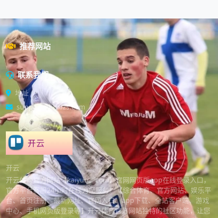
推荐网站
联系我们
地址
support@hhxlzs.com
开云
开云体育官方网站【kaiyun。com】官网网页版app在线登录入口，
官方平台客服24小时在线为您服务！【综合体育、官方网站、娱乐平
台、首页注册、最新网址、官网入口、app下载、全站客户端、游戏
中心、手机网页版登录等】开云体育官方网站独特的社区功能，让您